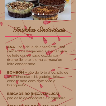
Tortinhas Individuais
ANA –
pão de ló de chocolate, uma
camada de brigadeiro, uma camada
de leite condensado cozido com
creme de leite, e uma camada de
leite condensado.
BOMBOM –
pão de ló branco, pão de
ló de chocolate, brigadeiro, leite
condensado com bombom e
branquinho.
BRIGADEIRO (NEGA MALUCA) –
pão de ló de chocolate e brigadeiro.