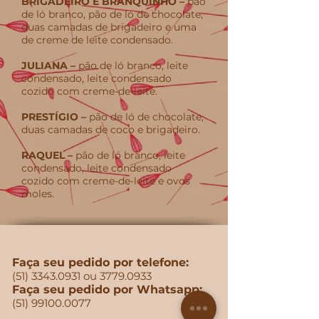
BRIGADEIRO E BRANQUINHO –
pão
de ló branco, pão de ló de chocolate,
duas camadas de brigadeiro e uma
de creme de leite condensado.
JULIANA –
pão de ló branco, leite
condensado, leite condensado
cozido com creme-de-leite.
PRESTÍGIO –
pão de ló de chocolate,
duas camadas de coco e brigadeiro.
RAQUEL –
pão de ló branco, leite
condensado, leite condensado
cozido com creme-de-leite e ovos
moles.
Faça seu pedido por telefone:
(51) 3343.0931
ou
3779.0933
Faça seu pedido por Whatsapp:
(51) 99100.0077